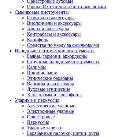
Оркестровые духовые
Горны. Охотничьи и почтовые рожки
Смычковые инструменты
Скрипки и аксессуары
Виолончели и аксессуары
Альты и аксессуары
Контрабасы и аксессуары
Канифоль
Средства по уходу за смычковыми
Народные и этнические инструменты
Баяны, гармони, аккордеоны
Струнные народные инструменты
Калимбы
Поющие чаши
Этнические барабаны
Варганы и аксессуары
Духовые этнические
Ханг драмы и глюкофоны
Ударные и перкуссия
Акустические ударные
Электронные ударные
Оркестровые
Перкуссия
Ударные тарелки
Барабанные палочки, щетки, руты