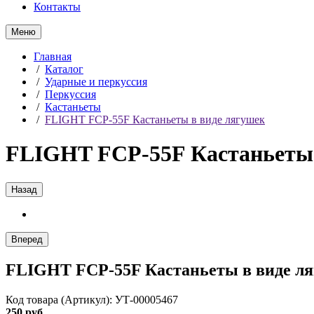
Контакты
Меню
Главная
/
Каталог
/
Ударные и перкуссия
/
Перкуссия
/
Кастаньеты
/
FLIGHT FCP-55F Кастаньеты в виде лягушек
FLIGHT FCP-55F Кастаньеты 
Назад
Вперед
FLIGHT FCP-55F Кастаньеты в виде л
Код товара (Артикул): УТ-00005467
250 руб.