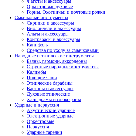
Фаготы и аксессуары
Оркестровые духовые
Горны. Охотничьи и почтовые рожки
Смычковые инструменты
Скрипки и аксессуары
Виолончели и аксессуары
Альты и аксессуары
Контрабасы и аксессуары
Канифоль
Средства по уходу за смычковыми
Народные и этнические инструменты
Баяны, гармони, аккордеоны
Струнные народные инструменты
Калимбы
Поющие чаши
Этнические барабаны
Варганы и аксессуары
Духовые этнические
Ханг драмы и глюкофоны
Ударные и перкуссия
Акустические ударные
Электронные ударные
Оркестровые
Перкуссия
Ударные тарелки