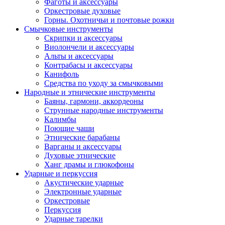
Фаготы и аксессуары
Оркестровые духовые
Горны. Охотничьи и почтовые рожки
Смычковые инструменты
Скрипки и аксессуары
Виолончели и аксессуары
Альты и аксессуары
Контрабасы и аксессуары
Канифоль
Средства по уходу за смычковыми
Народные и этнические инструменты
Баяны, гармони, аккордеоны
Струнные народные инструменты
Калимбы
Поющие чаши
Этнические барабаны
Варганы и аксессуары
Духовые этнические
Ханг драмы и глюкофоны
Ударные и перкуссия
Акустические ударные
Электронные ударные
Оркестровые
Перкуссия
Ударные тарелки