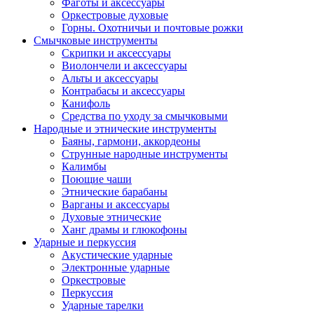
Фаготы и аксессуары
Оркестровые духовые
Горны. Охотничьи и почтовые рожки
Смычковые инструменты
Скрипки и аксессуары
Виолончели и аксессуары
Альты и аксессуары
Контрабасы и аксессуары
Канифоль
Средства по уходу за смычковыми
Народные и этнические инструменты
Баяны, гармони, аккордеоны
Струнные народные инструменты
Калимбы
Поющие чаши
Этнические барабаны
Варганы и аксессуары
Духовые этнические
Ханг драмы и глюкофоны
Ударные и перкуссия
Акустические ударные
Электронные ударные
Оркестровые
Перкуссия
Ударные тарелки