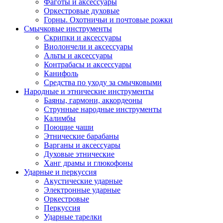
Фаготы и аксессуары
Оркестровые духовые
Горны. Охотничьи и почтовые рожки
Смычковые инструменты
Скрипки и аксессуары
Виолончели и аксессуары
Альты и аксессуары
Контрабасы и аксессуары
Канифоль
Средства по уходу за смычковыми
Народные и этнические инструменты
Баяны, гармони, аккордеоны
Струнные народные инструменты
Калимбы
Поющие чаши
Этнические барабаны
Варганы и аксессуары
Духовые этнические
Ханг драмы и глюкофоны
Ударные и перкуссия
Акустические ударные
Электронные ударные
Оркестровые
Перкуссия
Ударные тарелки