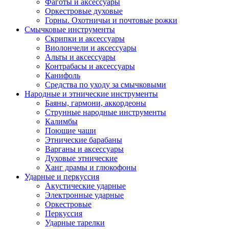
Фаготы и аксессуары
Оркестровые духовые
Горны. Охотничьи и почтовые рожки
Смычковые инструменты
Скрипки и аксессуары
Виолончели и аксессуары
Альты и аксессуары
Контрабасы и аксессуары
Канифоль
Средства по уходу за смычковыми
Народные и этнические инструменты
Баяны, гармони, аккордеоны
Струнные народные инструменты
Калимбы
Поющие чаши
Этнические барабаны
Варганы и аксессуары
Духовые этнические
Ханг драмы и глюкофоны
Ударные и перкуссия
Акустические ударные
Электронные ударные
Оркестровые
Перкуссия
Ударные тарелки