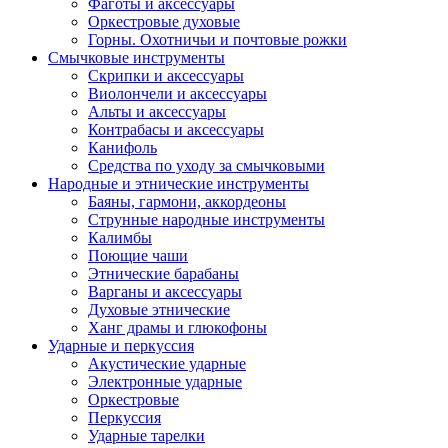
Фаготы и аксессуары
Оркестровые духовые
Горны. Охотничьи и почтовые рожки
Смычковые инструменты
Скрипки и аксессуары
Виолончели и аксессуары
Альты и аксессуары
Контрабасы и аксессуары
Канифоль
Средства по уходу за смычковыми
Народные и этнические инструменты
Баяны, гармони, аккордеоны
Струнные народные инструменты
Калимбы
Поющие чаши
Этнические барабаны
Варганы и аксессуары
Духовые этнические
Ханг драмы и глюкофоны
Ударные и перкуссия
Акустические ударные
Электронные ударные
Оркестровые
Перкуссия
Ударные тарелки