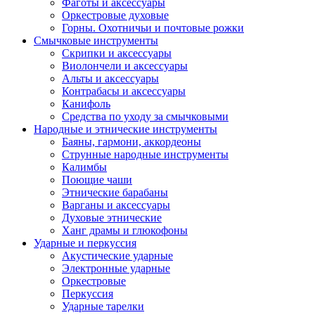
Фаготы и аксессуары
Оркестровые духовые
Горны. Охотничьи и почтовые рожки
Смычковые инструменты
Скрипки и аксессуары
Виолончели и аксессуары
Альты и аксессуары
Контрабасы и аксессуары
Канифоль
Средства по уходу за смычковыми
Народные и этнические инструменты
Баяны, гармони, аккордеоны
Струнные народные инструменты
Калимбы
Поющие чаши
Этнические барабаны
Варганы и аксессуары
Духовые этнические
Ханг драмы и глюкофоны
Ударные и перкуссия
Акустические ударные
Электронные ударные
Оркестровые
Перкуссия
Ударные тарелки