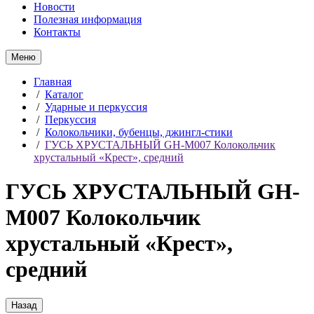
Новости
Полезная информация
Контакты
Меню
Главная
/
Каталог
/
Ударные и перкуссия
/
Перкуссия
/
Колокольчики, бубенцы, джингл-стики
/
ГУСЬ ХРУСТАЛЬНЫЙ GH-M007 Колокольчик
хрустальный «Крест», средний
ГУСЬ ХРУСТАЛЬНЫЙ GH-
M007 Колокольчик
хрустальный «Крест»,
средний
Назад