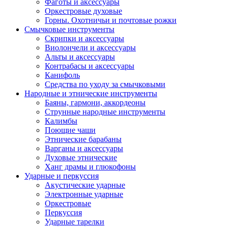
Фаготы и аксессуары
Оркестровые духовые
Горны. Охотничьи и почтовые рожки
Смычковые инструменты
Скрипки и аксессуары
Виолончели и аксессуары
Альты и аксессуары
Контрабасы и аксессуары
Канифоль
Средства по уходу за смычковыми
Народные и этнические инструменты
Баяны, гармони, аккордеоны
Струнные народные инструменты
Калимбы
Поющие чаши
Этнические барабаны
Варганы и аксессуары
Духовые этнические
Ханг драмы и глюкофоны
Ударные и перкуссия
Акустические ударные
Электронные ударные
Оркестровые
Перкуссия
Ударные тарелки