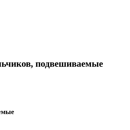
льчиков, подвешиваемые
аемые