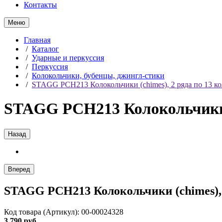
Контакты
Меню
Главная
/
Каталог
/
Ударные и перкуссия
/
Перкуссия
/
Колокольчики, бубенцы, джингл-стики
/
STAGG PCH213 Колокольчики (chimes), 2 ряда по 13 к
STAGG PCH213 Колокольчики (
Назад
Вперед
STAGG PCH213 Колокольчики (chimes), 
Код товара (Артикул): 00-00024328
3 790 руб.