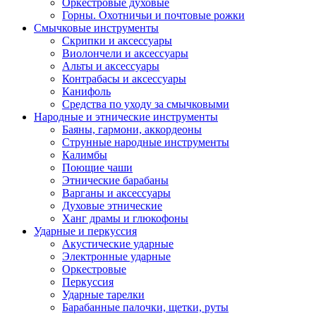
Оркестровые духовые
Горны. Охотничьи и почтовые рожки
Смычковые инструменты
Скрипки и аксессуары
Виолончели и аксессуары
Альты и аксессуары
Контрабасы и аксессуары
Канифоль
Средства по уходу за смычковыми
Народные и этнические инструменты
Баяны, гармони, аккордеоны
Струнные народные инструменты
Калимбы
Поющие чаши
Этнические барабаны
Варганы и аксессуары
Духовые этнические
Ханг драмы и глюкофоны
Ударные и перкуссия
Акустические ударные
Электронные ударные
Оркестровые
Перкуссия
Ударные тарелки
Барабанные палочки, щетки, руты