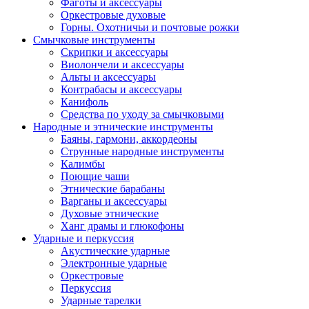
Фаготы и аксессуары
Оркестровые духовые
Горны. Охотничьи и почтовые рожки
Смычковые инструменты
Скрипки и аксессуары
Виолончели и аксессуары
Альты и аксессуары
Контрабасы и аксессуары
Канифоль
Средства по уходу за смычковыми
Народные и этнические инструменты
Баяны, гармони, аккордеоны
Струнные народные инструменты
Калимбы
Поющие чаши
Этнические барабаны
Варганы и аксессуары
Духовые этнические
Ханг драмы и глюкофоны
Ударные и перкуссия
Акустические ударные
Электронные ударные
Оркестровые
Перкуссия
Ударные тарелки