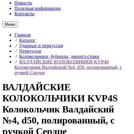
Новости
Полезная информация
Контакты
Меню
Главная
/
Каталог
/
Ударные и перкуссия
/
Перкуссия
/
Колокольчики, бубенцы, джингл-стики
/
ВАЛДАЙСКИЕ КОЛОКОЛЬЧИКИ KVP4S
Колокольчик Валдайский №4, d50, полированный, с
ручкой Сердце
ВАЛДАЙСКИЕ
КОЛОКОЛЬЧИКИ KVP4S
Колокольчик Валдайский
№4, d50, полированный, с
ручкой Сердце