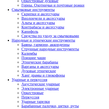
Оркестровые духовые
Горны. Охотничьи и почтовые рожки
Смычковые инструменты
Скрипки и аксессуары
Виолончели и аксессуары
Альты и аксессуары
Контрабасы и аксессуары
Канифоль
Средства по уходу за смычковыми
Народные и этнические инструменты
Баяны, гармони, аккордеоны
Струнные народные инструменты
Калимбы
Поющие чаши
Этнические барабаны
Варганы и аксессуары
Духовые этнические
Ханг драмы и глюкофоны
Ударные и перкуссия
Акустические ударные
Электронные ударные
Оркестровые
Перкуссия
Ударные тарелки
Барабанные палочки, щетки, руты