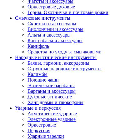
Фаготы и аксессуары
Оркестровые духовые
Горны. Охотничьи и почтовые рожки
Смычковые инструменты
Скрипки и аксессуары
Виолончели и аксессуары
Альты и аксессуары
Контрабасы и аксессуары
Канифоль
Средства по уходу за смычковыми
Народные и этнические инструменты
Баяны, гармони, аккордеоны
Струнные народные инструменты
Калимбы
Поющие чаши
Этнические барабаны
Варганы и аксессуары
Духовые этнические
Ханг драмы и глюкофоны
Ударные и перкуссия
Акустические ударные
Электронные ударные
Оркестровые
Перкуссия
Ударные тарелки