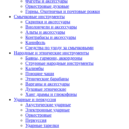
Фаготы и аксессуары
Оркестровые духовые
Горны. Охотничьи и почтовые рожки
Смычковые инструменты
Скрипки и аксессуары
Виолончели и аксессуары
Альты и аксессуары
Контрабасы и аксессуары
Канифоль
Средства по уходу за смычковыми
Народные и этнические инструменты
Баяны, гармони, аккордеоны
Струнные народные инструменты
Калимбы
Поющие чаши
Этнические барабаны
Варганы и аксессуары
Духовые этнические
Ханг драмы и глюкофоны
Ударные и перкуссия
Акустические ударные
Электронные ударные
Оркестровые
Перкуссия
Ударные тарелки