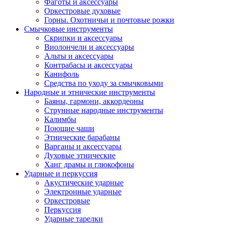
Фаготы и аксессуары
Оркестровые духовые
Горны. Охотничьи и почтовые рожки
Смычковые инструменты
Скрипки и аксессуары
Виолончели и аксессуары
Альты и аксессуары
Контрабасы и аксессуары
Канифоль
Средства по уходу за смычковыми
Народные и этнические инструменты
Баяны, гармони, аккордеоны
Струнные народные инструменты
Калимбы
Поющие чаши
Этнические барабаны
Варганы и аксессуары
Духовые этнические
Ханг драмы и глюкофоны
Ударные и перкуссия
Акустические ударные
Электронные ударные
Оркестровые
Перкуссия
Ударные тарелки