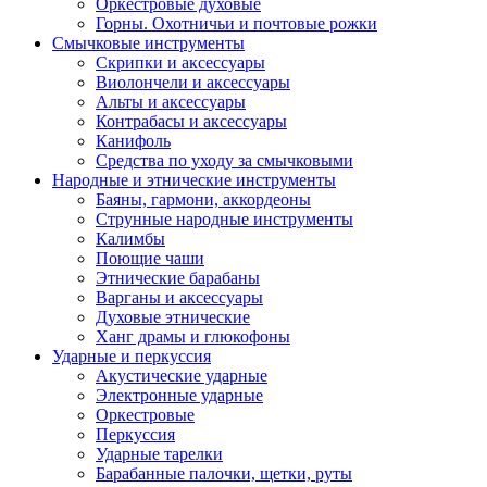
Оркестровые духовые
Горны. Охотничьи и почтовые рожки
Смычковые инструменты
Скрипки и аксессуары
Виолончели и аксессуары
Альты и аксессуары
Контрабасы и аксессуары
Канифоль
Средства по уходу за смычковыми
Народные и этнические инструменты
Баяны, гармони, аккордеоны
Струнные народные инструменты
Калимбы
Поющие чаши
Этнические барабаны
Варганы и аксессуары
Духовые этнические
Ханг драмы и глюкофоны
Ударные и перкуссия
Акустические ударные
Электронные ударные
Оркестровые
Перкуссия
Ударные тарелки
Барабанные палочки, щетки, руты