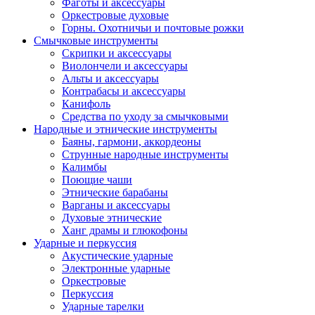
Фаготы и аксессуары
Оркестровые духовые
Горны. Охотничьи и почтовые рожки
Смычковые инструменты
Скрипки и аксессуары
Виолончели и аксессуары
Альты и аксессуары
Контрабасы и аксессуары
Канифоль
Средства по уходу за смычковыми
Народные и этнические инструменты
Баяны, гармони, аккордеоны
Струнные народные инструменты
Калимбы
Поющие чаши
Этнические барабаны
Варганы и аксессуары
Духовые этнические
Ханг драмы и глюкофоны
Ударные и перкуссия
Акустические ударные
Электронные ударные
Оркестровые
Перкуссия
Ударные тарелки