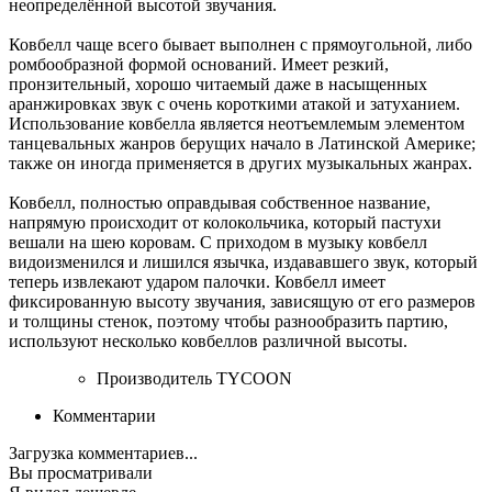
неопределённой высотой звучания.
Ковбелл чаще всего бывает выполнен с прямоугольной, либо
ромбообразной формой оснований. Имеет резкий,
пронзительный, хорошо читаемый даже в насыщенных
аранжировках звук с очень короткими атакой и затуханием.
Использование ковбелла является неотъемлемым элементом
танцевальных жанров берущих начало в Латинской Америке;
также он иногда применяется в других музыкальных жанрах.
Ковбелл, полностью оправдывая собственное название,
напрямую происходит от колокольчика, который пастухи
вешали на шею коровам. С приходом в музыку ковбелл
видоизменился и лишился язычка, издававшего звук, который
теперь извлекают ударом палочки. Ковбелл имеет
фиксированную высоту звучания, зависящую от его размеров
и толщины стенок, поэтому чтобы разнообразить партию,
используют несколько ковбеллов различной высоты.
Производитель
TYCOON
Комментарии
Загрузка комментариев...
Вы просматривали