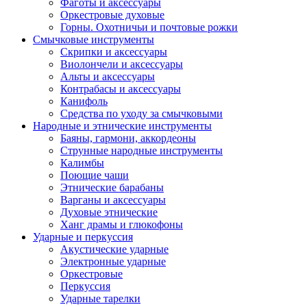
Фаготы и аксессуары
Оркестровые духовые
Горны. Охотничьи и почтовые рожки
Смычковые инструменты
Скрипки и аксессуары
Виолончели и аксессуары
Альты и аксессуары
Контрабасы и аксессуары
Канифоль
Средства по уходу за смычковыми
Народные и этнические инструменты
Баяны, гармони, аккордеоны
Струнные народные инструменты
Калимбы
Поющие чаши
Этнические барабаны
Варганы и аксессуары
Духовые этнические
Ханг драмы и глюкофоны
Ударные и перкуссия
Акустические ударные
Электронные ударные
Оркестровые
Перкуссия
Ударные тарелки