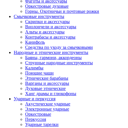
Фаготы и аксессуары
Оркестровые духовые
Горны. Охотничьи и почтовые рожки
Смычковые инструменты
Скрипки и аксессуары
Виолончели и аксессуары
Альты и аксессуары
Контрабасы и аксессуары
Канифоль
Средства по уходу за смычковыми
Народные и этнические инструменты
Баяны, гармони, аккордеоны
Струнные народные инструменты
Калимбы
Поющие чаши
Этнические барабаны
Варганы и аксессуары
Духовые этнические
Ханг драмы и глюкофоны
Ударные и перкуссия
Акустические ударные
Электронные ударные
Оркестровые
Перкуссия
Ударные тарелки