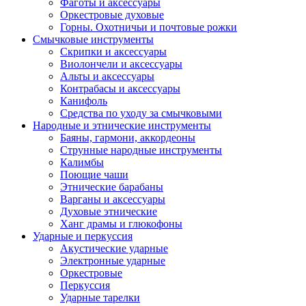
Фаготы и аксессуары
Оркестровые духовые
Горны. Охотничьи и почтовые рожки
Смычковые инструменты
Скрипки и аксессуары
Виолончели и аксессуары
Альты и аксессуары
Контрабасы и аксессуары
Канифоль
Средства по уходу за смычковыми
Народные и этнические инструменты
Баяны, гармони, аккордеоны
Струнные народные инструменты
Калимбы
Поющие чаши
Этнические барабаны
Варганы и аксессуары
Духовые этнические
Ханг драмы и глюкофоны
Ударные и перкуссия
Акустические ударные
Электронные ударные
Оркестровые
Перкуссия
Ударные тарелки