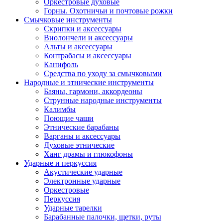
Оркестровые духовые
Горны. Охотничьи и почтовые рожки
Смычковые инструменты
Скрипки и аксессуары
Виолончели и аксессуары
Альты и аксессуары
Контрабасы и аксессуары
Канифоль
Средства по уходу за смычковыми
Народные и этнические инструменты
Баяны, гармони, аккордеоны
Струнные народные инструменты
Калимбы
Поющие чаши
Этнические барабаны
Варганы и аксессуары
Духовые этнические
Ханг драмы и глюкофоны
Ударные и перкуссия
Акустические ударные
Электронные ударные
Оркестровые
Перкуссия
Ударные тарелки
Барабанные палочки, щетки, руты