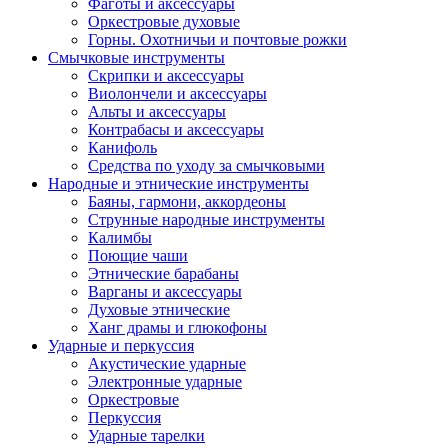
Фаготы и аксессуары
Оркестровые духовые
Горны. Охотничьи и почтовые рожки
Смычковые инструменты
Скрипки и аксессуары
Виолончели и аксессуары
Альты и аксессуары
Контрабасы и аксессуары
Канифоль
Средства по уходу за смычковыми
Народные и этнические инструменты
Баяны, гармони, аккордеоны
Струнные народные инструменты
Калимбы
Поющие чаши
Этнические барабаны
Варганы и аксессуары
Духовые этнические
Ханг драмы и глюкофоны
Ударные и перкуссия
Акустические ударные
Электронные ударные
Оркестровые
Перкуссия
Ударные тарелки