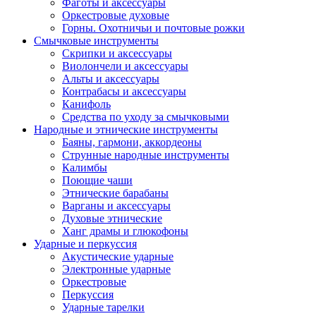
Фаготы и аксессуары
Оркестровые духовые
Горны. Охотничьи и почтовые рожки
Смычковые инструменты
Скрипки и аксессуары
Виолончели и аксессуары
Альты и аксессуары
Контрабасы и аксессуары
Канифоль
Средства по уходу за смычковыми
Народные и этнические инструменты
Баяны, гармони, аккордеоны
Струнные народные инструменты
Калимбы
Поющие чаши
Этнические барабаны
Варганы и аксессуары
Духовые этнические
Ханг драмы и глюкофоны
Ударные и перкуссия
Акустические ударные
Электронные ударные
Оркестровые
Перкуссия
Ударные тарелки