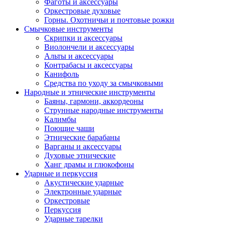
Фаготы и аксессуары
Оркестровые духовые
Горны. Охотничьи и почтовые рожки
Смычковые инструменты
Скрипки и аксессуары
Виолончели и аксессуары
Альты и аксессуары
Контрабасы и аксессуары
Канифоль
Средства по уходу за смычковыми
Народные и этнические инструменты
Баяны, гармони, аккордеоны
Струнные народные инструменты
Калимбы
Поющие чаши
Этнические барабаны
Варганы и аксессуары
Духовые этнические
Ханг драмы и глюкофоны
Ударные и перкуссия
Акустические ударные
Электронные ударные
Оркестровые
Перкуссия
Ударные тарелки