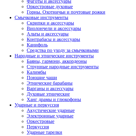
Фаготы и аксессуары
Оркестровые духовые
Горны. Охотничьи и почтовые рожки
Смычковые инструменты
Скрипки и аксессуары
Виолончели и аксессуары
Альты и аксессуары
Контрабасы и аксессуары
Канифоль
Средства по уходу за смычковыми
Народные и этнические инструменты
Баяны, гармони, аккордеоны
Струнные народные инструменты
Калимбы
Поющие чаши
Этнические барабаны
Варганы и аксессуары
Духовые этнические
Ханг драмы и глюкофоны
Ударные и перкуссия
Акустические ударные
Электронные ударные
Оркестровые
Перкуссия
Ударные тарелки