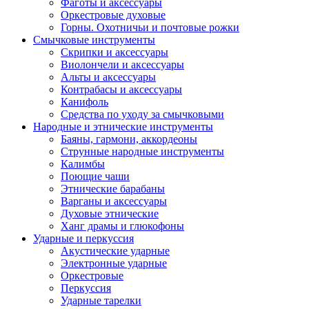
Фаготы и аксессуары
Оркестровые духовые
Горны. Охотничьи и почтовые рожки
Смычковые инструменты
Скрипки и аксессуары
Виолончели и аксессуары
Альты и аксессуары
Контрабасы и аксессуары
Канифоль
Средства по уходу за смычковыми
Народные и этнические инструменты
Баяны, гармони, аккордеоны
Струнные народные инструменты
Калимбы
Поющие чаши
Этнические барабаны
Варганы и аксессуары
Духовые этнические
Ханг драмы и глюкофоны
Ударные и перкуссия
Акустические ударные
Электронные ударные
Оркестровые
Перкуссия
Ударные тарелки