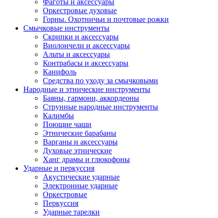
Фаготы и аксессуары
Оркестровые духовые
Горны. Охотничьи и почтовые рожки
Смычковые инструменты
Скрипки и аксессуары
Виолончели и аксессуары
Альты и аксессуары
Контрабасы и аксессуары
Канифоль
Средства по уходу за смычковыми
Народные и этнические инструменты
Баяны, гармони, аккордеоны
Струнные народные инструменты
Калимбы
Поющие чаши
Этнические барабаны
Варганы и аксессуары
Духовые этнические
Ханг драмы и глюкофоны
Ударные и перкуссия
Акустические ударные
Электронные ударные
Оркестровые
Перкуссия
Ударные тарелки