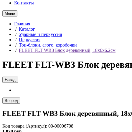
Контакты
Меню
Главная
/
Каталог
/
Ударные и перкуссия
/
Перкуссия
/
Тон-блоки, агого, коробочки
/
FLEET FLT-WB3 Блок деревянный, 18х6х6.2см
FLEET FLT-WB3 Блок деревян
Назад
Вперед
FLEET FLT-WB3 Блок деревянный, 18х
Код товара (Артикул): 00-00006708
1 020 руб.