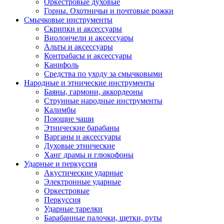
Оркестровые духовые
Горны. Охотничьи и почтовые рожки
Смычковые инструменты
Скрипки и аксессуары
Виолончели и аксессуары
Альты и аксессуары
Контрабасы и аксессуары
Канифоль
Средства по уходу за смычковыми
Народные и этнические инструменты
Баяны, гармони, аккордеоны
Струнные народные инструменты
Калимбы
Поющие чаши
Этнические барабаны
Варганы и аксессуары
Духовые этнические
Ханг драмы и глюкофоны
Ударные и перкуссия
Акустические ударные
Электронные ударные
Оркестровые
Перкуссия
Ударные тарелки
Барабанные палочки, щетки, руты