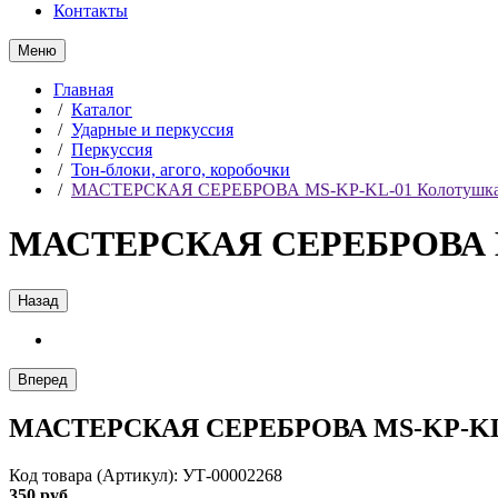
Контакты
Меню
Главная
/
Каталог
/
Ударные и перкуссия
/
Перкуссия
/
Тон-блоки, агого, коробочки
/
МАСТЕРСКАЯ СЕРЕБРОВА MS-KP-KL-01 Колотушка 
МАСТЕРСКАЯ СЕРЕБРОВА MS
Назад
Вперед
МАСТЕРСКАЯ СЕРЕБРОВА MS-KP-KL-0
Код товара (Артикул): УТ-00002268
350 руб.