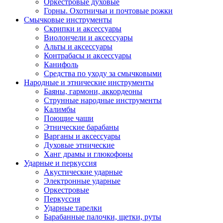
Оркестровые духовые
Горны. Охотничьи и почтовые рожки
Смычковые инструменты
Скрипки и аксессуары
Виолончели и аксессуары
Альты и аксессуары
Контрабасы и аксессуары
Канифоль
Средства по уходу за смычковыми
Народные и этнические инструменты
Баяны, гармони, аккордеоны
Струнные народные инструменты
Калимбы
Поющие чаши
Этнические барабаны
Варганы и аксессуары
Духовые этнические
Ханг драмы и глюкофоны
Ударные и перкуссия
Акустические ударные
Электронные ударные
Оркестровые
Перкуссия
Ударные тарелки
Барабанные палочки, щетки, руты