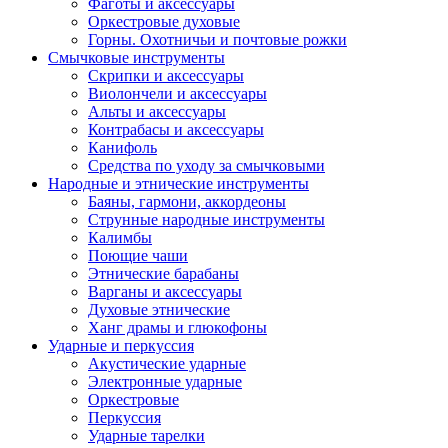
Фаготы и аксессуары
Оркестровые духовые
Горны. Охотничьи и почтовые рожки
Смычковые инструменты
Скрипки и аксессуары
Виолончели и аксессуары
Альты и аксессуары
Контрабасы и аксессуары
Канифоль
Средства по уходу за смычковыми
Народные и этнические инструменты
Баяны, гармони, аккордеоны
Струнные народные инструменты
Калимбы
Поющие чаши
Этнические барабаны
Варганы и аксессуары
Духовые этнические
Ханг драмы и глюкофоны
Ударные и перкуссия
Акустические ударные
Электронные ударные
Оркестровые
Перкуссия
Ударные тарелки