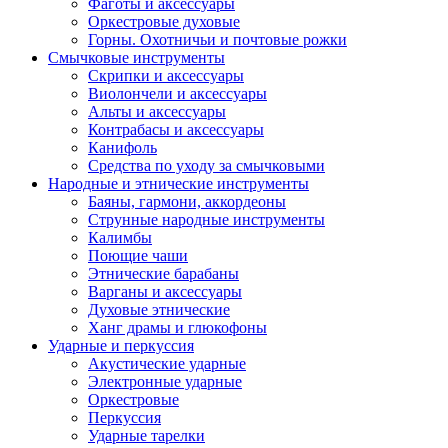
Фаготы и аксессуары
Оркестровые духовые
Горны. Охотничьи и почтовые рожки
Смычковые инструменты
Скрипки и аксессуары
Виолончели и аксессуары
Альты и аксессуары
Контрабасы и аксессуары
Канифоль
Средства по уходу за смычковыми
Народные и этнические инструменты
Баяны, гармони, аккордеоны
Струнные народные инструменты
Калимбы
Поющие чаши
Этнические барабаны
Варганы и аксессуары
Духовые этнические
Ханг драмы и глюкофоны
Ударные и перкуссия
Акустические ударные
Электронные ударные
Оркестровые
Перкуссия
Ударные тарелки