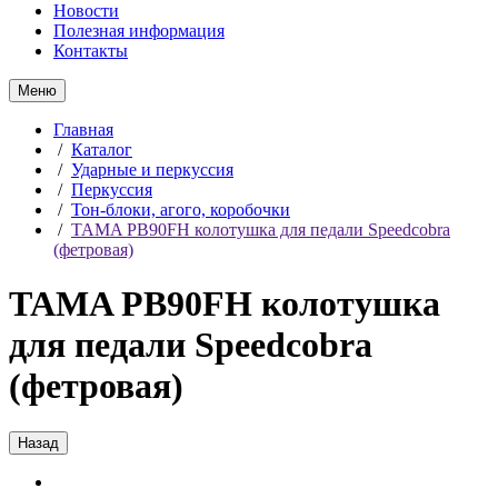
Новости
Полезная информация
Контакты
Меню
Главная
/
Каталог
/
Ударные и перкуссия
/
Перкуссия
/
Тон-блоки, агого, коробочки
/
TAMA PB90FH колотушка для педали Speedcobra
(фетровая)
TAMA PB90FH колотушка
для педали Speedcobra
(фетровая)
Назад