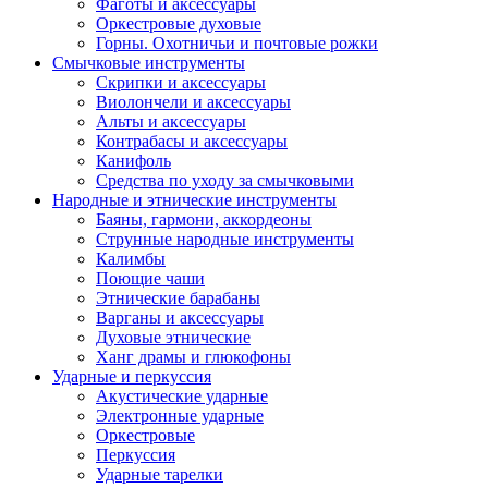
Фаготы и аксессуары
Оркестровые духовые
Горны. Охотничьи и почтовые рожки
Смычковые инструменты
Скрипки и аксессуары
Виолончели и аксессуары
Альты и аксессуары
Контрабасы и аксессуары
Канифоль
Средства по уходу за смычковыми
Народные и этнические инструменты
Баяны, гармони, аккордеоны
Струнные народные инструменты
Калимбы
Поющие чаши
Этнические барабаны
Варганы и аксессуары
Духовые этнические
Ханг драмы и глюкофоны
Ударные и перкуссия
Акустические ударные
Электронные ударные
Оркестровые
Перкуссия
Ударные тарелки