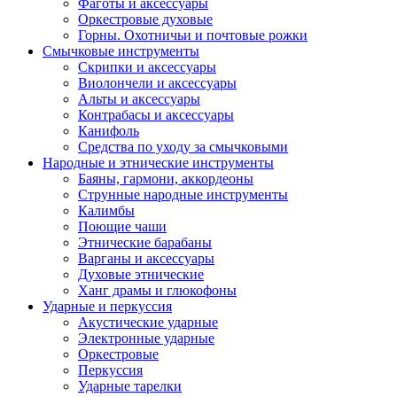
Фаготы и аксессуары
Оркестровые духовые
Горны. Охотничьи и почтовые рожки
Смычковые инструменты
Скрипки и аксессуары
Виолончели и аксессуары
Альты и аксессуары
Контрабасы и аксессуары
Канифоль
Средства по уходу за смычковыми
Народные и этнические инструменты
Баяны, гармони, аккордеоны
Струнные народные инструменты
Калимбы
Поющие чаши
Этнические барабаны
Варганы и аксессуары
Духовые этнические
Ханг драмы и глюкофоны
Ударные и перкуссия
Акустические ударные
Электронные ударные
Оркестровые
Перкуссия
Ударные тарелки