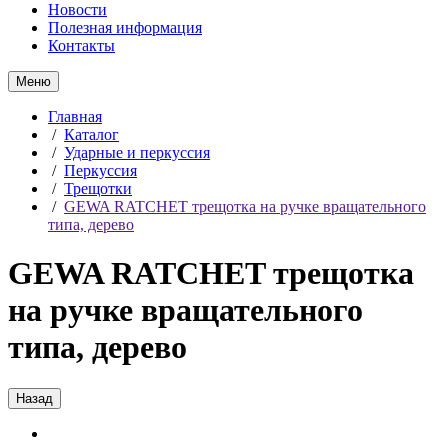
Новости
Полезная информация
Контакты
Меню
Главная
/
Каталог
/
Ударные и перкуссия
/
Перкуссия
/
Трещотки
/
GEWA RATCHET трещотка на ручке вращательного
типа, дерево
GEWA RATCHET трещотка
на ручке вращательного
типа, дерево
Назад