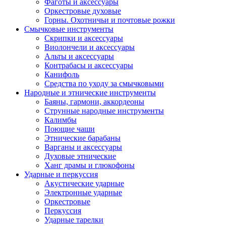
Фаготы и аксессуары
Оркестровые духовые
Горны. Охотничьи и почтовые рожки
Смычковые инструменты
Скрипки и аксессуары
Виолончели и аксессуары
Альты и аксессуары
Контрабасы и аксессуары
Канифоль
Средства по уходу за смычковыми
Народные и этнические инструменты
Баяны, гармони, аккордеоны
Струнные народные инструменты
Калимбы
Поющие чаши
Этнические барабаны
Варганы и аксессуары
Духовые этнические
Ханг драмы и глюкофоны
Ударные и перкуссия
Акустические ударные
Электронные ударные
Оркестровые
Перкуссия
Ударные тарелки