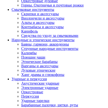
Оркестровые духовые
Горны. Охотничьи и почтовые рожки
Смычковые инструменты
Скрипки и аксессуары
Виолончели и аксессуары
Альты и аксессуары
Контрабасы и аксессуары
Канифоль
Средства по уходу за смычковыми
Народные и этнические инструменты
Баяны, гармони, аккордеоны
Струнные народные инструменты
Калимбы
Поющие чаши
Этнические барабаны
Варганы и аксессуары
Духовые этнические
Ханг драмы и глюкофоны
Ударные и перкуссия
Акустические ударные
Электронные ударные
Оркестровые
Перкуссия
Ударные тарелки
Барабанные палочки, щетки, руты