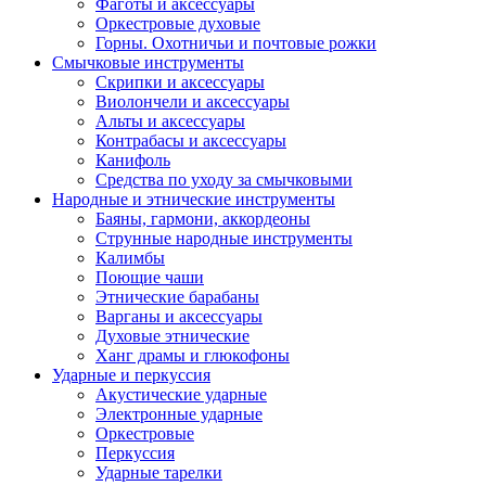
Фаготы и аксессуары
Оркестровые духовые
Горны. Охотничьи и почтовые рожки
Смычковые инструменты
Скрипки и аксессуары
Виолончели и аксессуары
Альты и аксессуары
Контрабасы и аксессуары
Канифоль
Средства по уходу за смычковыми
Народные и этнические инструменты
Баяны, гармони, аккордеоны
Струнные народные инструменты
Калимбы
Поющие чаши
Этнические барабаны
Варганы и аксессуары
Духовые этнические
Ханг драмы и глюкофоны
Ударные и перкуссия
Акустические ударные
Электронные ударные
Оркестровые
Перкуссия
Ударные тарелки