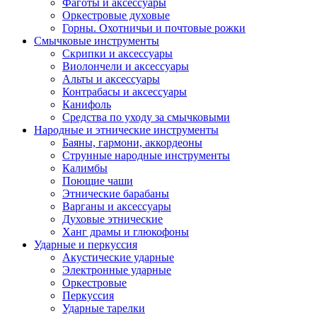
Фаготы и аксессуары
Оркестровые духовые
Горны. Охотничьи и почтовые рожки
Смычковые инструменты
Скрипки и аксессуары
Виолончели и аксессуары
Альты и аксессуары
Контрабасы и аксессуары
Канифоль
Средства по уходу за смычковыми
Народные и этнические инструменты
Баяны, гармони, аккордеоны
Струнные народные инструменты
Калимбы
Поющие чаши
Этнические барабаны
Варганы и аксессуары
Духовые этнические
Ханг драмы и глюкофоны
Ударные и перкуссия
Акустические ударные
Электронные ударные
Оркестровые
Перкуссия
Ударные тарелки